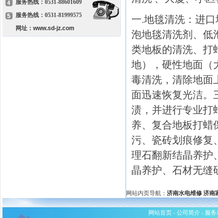
服务热线：0531-88601609
服务热线：0531-81999575
一.地毯清洗：进
网址：
www.sd-jz.com
泡地毯清洗剂、低
类地板的清洗、打
地），硬性地面（
毒清洗，清除地面
面迅速恢复光洁。
渍，并进行专业打
养、复合地板打蜡
污、瓷砖划痕修复
理石翻新结晶养护
晶养护、石材无缝
网站内页导航：
济南水电维修
济南
网站首页
-
公司简介
-
服务