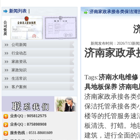
新闻列表
济南家政承接各类保洁清
新闻发布时间：2026/7/13
公司新闻
济南家政承
行业动态
家政资讯
家政知识
Tags:
济南水电维修
生活常识
具地板保养
济南电
客户案例
济南家政
承接各类
保洁托管承接各类
楼等的托管服务速洁
业务QQ：
905812575
板清洗、打蜡。地
业务QQ：
875898908
服务热线：0531-88601609
建筑，进行全面的