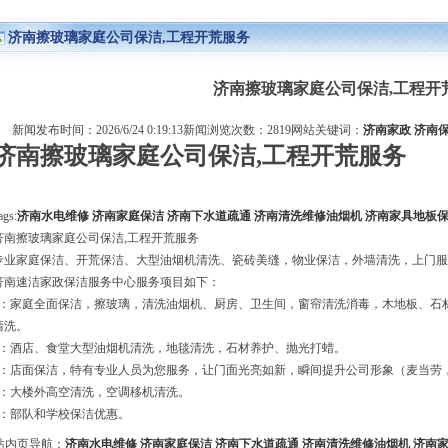
济南擦玻璃家庭公司保洁,工程开荒服务
济南擦玻璃家庭公司保洁,工程开
新闻发布时间：2026/6/24 0:19:13新闻浏览次数：2819网站关键词：
济南家政
济南
济南擦玻璃家庭公司保洁,工程开荒服务
ags:
济南水电维修
济南家庭保洁
济南下水道疏通
济南清洗维修油烟机
济南家具地板
济南擦玻璃家庭公司保洁,工程开荒服务
专业家庭保洁、开荒保洁、大型油烟机清洗、瓷砖美缝，物业保洁，外墙清洗，上门服
济南速洁家政保洁服务中心服务项目如下：
1：家庭全面保洁，擦玻璃，清洗油烟机、厨房、卫生间，窗帘清洗消毒，木地板、石
清洗。
2：酒店、食堂大型油烟机清洗，地毯清洗，石材养护、抛光打蜡。
3：店面保洁，特有专业人员为您服务，让门面光亮如新，瞬间提升公司形象（麦当劳
4：大楼外高空清洗，空调移机清洗。
5：部队和学校保洁优惠。
站内页导航：
济南水电维修
济南家庭保洁
济南下水道疏通
济南清洗维修油烟机
济南