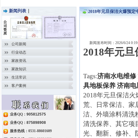
新闻列表
2018年元旦保洁火爆预定
新闻发布时间：2026/6/24 0
公司新闻
2018年元
行业动态
家政资讯
家政知识
Tags:
济南水电维修
生活常识
具地板保养
济南电
客户案例
2018年元旦保洁
荒、日常保洁、家
洁、外墙涂料清洗
业务QQ：
905812575
清洗保养、其它项
业务QQ：
875898908
服务热线：0531-88601609
光、翻新、修补、