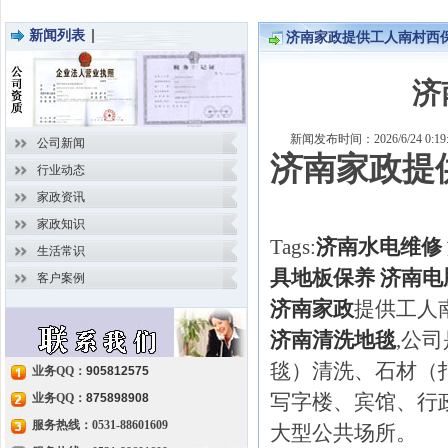
新闻列表
济南家政提供工人南村西
济
新闻发布时间：2026/6/24 0
公司新闻
济南家政提
行业动态
家政资讯
家政知识
Tags:
济南水电维修
生活常识
具地板保养
济南电
客户案例
济南家政
提供工人
济南清洗地毯
,公
毯）清洗、石材（
业务QQ：
905812575
写字楼、宾馆、行
业务QQ：
875898908
服务热线：0531-88601609
大型公共场所。