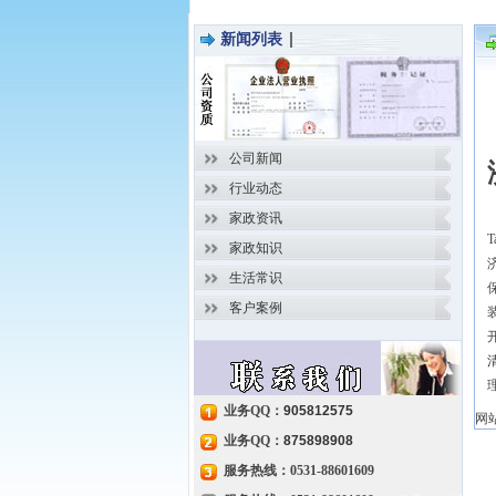
新闻列表
公司新闻
行业动态
家政资讯
T
家政知识
生活常识
客户案例
业务QQ：
905812575
网
业务QQ：
875898908
服务热线：0531-88601609