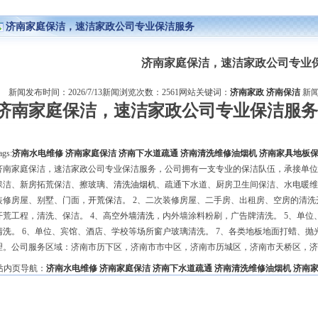
济南家庭保洁，速洁家政公司专业保洁服务
济南家庭保洁，速洁家政公司专业
新闻发布时间：2026/7/13新闻浏览次数：2561网站关键词：
济南家政
济南保洁
新闻
济南家庭保洁，速洁家政公司专业保洁服务
ags:
济南水电维修
济南家庭保洁
济南下水道疏通
济南清洗维修油烟机
济南家具地板
济南家庭保洁，速洁家政公司专业保洁服务，公司拥有一支专业的保洁队伍，承接单位
保洁、新房拓荒保洁、擦玻璃、
清洗油烟机
、疏通下水道、厨房卫生间保洁、水电暖维
装修房屋、别墅、门面，
开荒保洁
。 2、二次装修房屋、二手房、出租房、空房的清洗
开荒工程，清洗、保洁。 4、高空
外墙清洗
，内外墙涂料粉刷，广告牌清洗。 5、单
清洗
。 6、单位、宾馆、酒店、学校等场所窗户玻璃清洗。 7、各类地板地面打蜡、抛光
理。公司服务区域：济南市历下区，济南市市中区，济南市历城区，济南市天桥区，济
站内页导航：
济南水电维修
济南家庭保洁
济南下水道疏通
济南清洗维修油烟机
济南