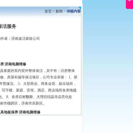
首页
>
新闻
>
详细内容
保洁服务
作者：济南速洁家政公司
保养
济南电脑维修
及家庭的室内室外整体保洁，其中有：旧房整体
修、房屋补漏等保洁项目，公司专业承接： 1、新
开荒保洁
。 3、大型商业、商务会馆、娱乐场所，
位、写字楼、家庭、宾馆、酒店、商业场所各类
地毯
。 8、各类
石材翻新
、
大理石结晶
等晶亮化处
南市槐荫区，济南市高新区。
家具地板保养
济南电脑维修