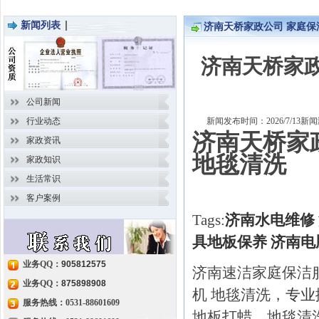
新闻列表
济南天桥家政公司 家庭保
页
>
新闻
>
详细内容
济南天桥家政
公司新闻
行业动态
新闻发布时间：2026/7/13
济南天桥家
家政资讯
地毯清洗
家政知识
生活常识
客户案例
Tags:
济南水电维修
具地板保养
济南电
业务QQ：
905812575
济南速洁家庭保洁
业务QQ：
875898908
机 地毯清洗，
专业
服务热线：0531-88601609
地板打蜡、地毯清