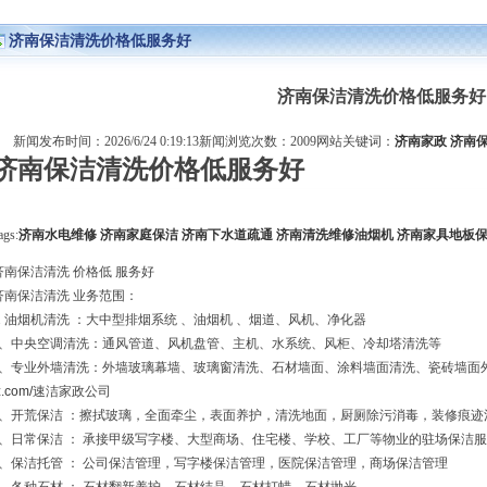
济南保洁清洗价格低服务好
济南保洁清洗价格低服务好
新闻发布时间：2026/6/24 0:19:13新闻浏览次数：2009网站关键词：
济南家政
济南
济南保洁清洗价格低服务好
ags:
济南水电维修
济南家庭保洁
济南下水道疏通
济南清洗维修油烟机
济南家具地板
济南保洁清洗 价格低 服务好
济南保洁清洗 业务范围：
1. 油烟机清洗 ：大中型排烟系统 、油烟机 、烟道、风机、净化器
2、中央空调清洗：通风管道、风机盘管、主机、水系统、风柜、冷却塔清洗等
3、专业外墙清洗：外墙玻璃幕墙、玻璃窗清洗、石材墙面、涂料墙面清洗、瓷砖墙面
z.com/
速洁家政公司
4、开荒保洁 ：擦拭玻璃，全面牵尘，表面养护，清洗地面，厨厕除污消毒，装修痕迹
5、日常保洁 ： 承接甲级写字楼、大型商场、住宅楼、学校、工厂等物业的驻场保洁服
6、保洁托管 ： 公司保洁管理，写字楼保洁管理，医院保洁管理，商场保洁管理