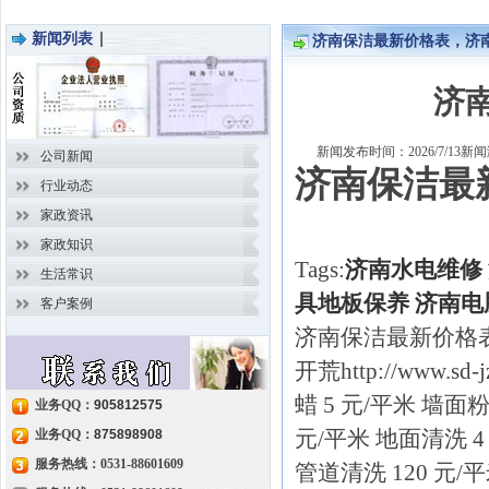
新闻列表
济南保洁最新价格表，济
济
新闻发布时间：2026/7/13
公司新闻
济南保洁最
行业动态
家政资讯
家政知识
Tags:
济南水电维修
生活常识
具地板保养
济南电
客户案例
济南保洁最新价格
开荒http://www.
蜡 5 元/平米 墙面
业务QQ：
905812575
元/平米 地面清洗 4
业务QQ：
875898908
服务热线：0531-88601609
管道清洗 120 元/