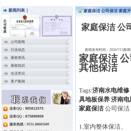
新闻列表
家庭保洁 公司保洁 家庭开
>
新闻
>
详细内容
家庭保洁 公
公司新闻
行业动态
新闻发布时间：2026/7/13
家庭保洁 公
家政资讯
其他保洁
家政知识
生活常识
客户案例
Tags:
济南水电维修
具地板保养
济南电
家庭保洁
公司保洁 
业务QQ：
905812575
业务QQ：
875898908
服务热线：0531-88601609
1.室内整体保洁、