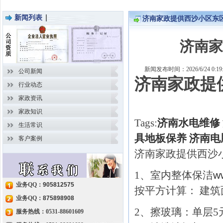
新闻列表
济南家政提供西沙小区东
济南家
新闻发布时间：2026/6/24 0
公司新闻
济南家政提
行业动态
家政资讯
家政知识
Tags:
济南水电维修
生活常识
具地板保养
济南电
客户案例
济南家政提供西沙
1、室内整体保洁
w
业务QQ：
905812575
按平方计算： 建筑
业务QQ：
875898908
2、擦玻璃：单层5
服务热线：0531-88601609